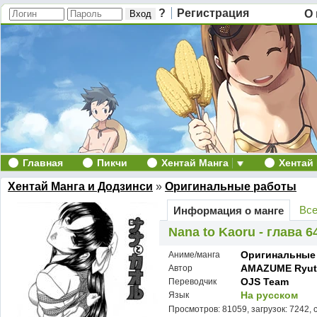
?
Регистрация
О 
Главная
Пикчи
Хентай Манга
Хентай
Хентай Манга и Додзинси
»
Оригинальные работы
Все
Информация о манге
Nana to Kaoru - глава 6
Оригинальные
Аниме/манга
AMAZUME Ryuta
Автор
OJS Team
Переводчик
На русском
Язык
Просмотров: 81059, загрузок: 7242, 