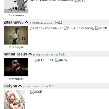
хотя сюжет еще затянется
Посетители
28sanay98
№11
(6 марта 2013 01:27)
да каору красавчик !
Хочу проду
Переводчик
hentai_jesus
№10
(5 марта 2013 18:32)
ЕЩЩЁЁЁЁЁЁЁ
Посетители
кабура
№9
(5 марта 2013 17:50)