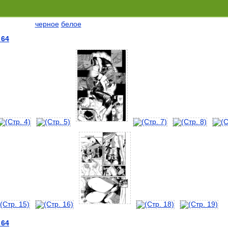
черное
белое
 64
 64