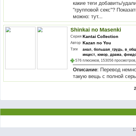
какие теги добавить/удал
"групповой секс"? Показа
можно: тут...
Shinkai no Masenki
Kantai Collection
Серия
Kazan no You
Автор
,
,
Тэги
анал
большая_грудь
в_общ
,
,
,
инцест
юмор
драма
фемд
576 плюсиков, 153056 просмотров,
Описание
: Перевод немно
такую вещь с полной сер
1