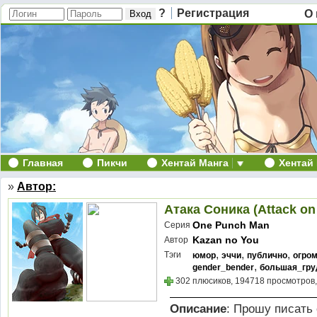
?
Регистрация
О 
Главная
Пикчи
Хентай Манга
Хентай
»
Автор:
Атака Соника (Attack on
One Punch Man
Серия
Kazan no You
Автор
,
,
,
Тэги
юмор
эччи
публично
огро
,
gender_bender
большая_гру
302 плюсиков, 194718 просмотров,
Описание
: Прошу писать 