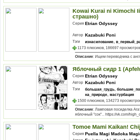
Kowai Kurai ni Kimochi I
страшно)
Etrian Odyssey
Серия
Kazabuki Poni
Автор
,
Тэги
изнасилование
в_первый_р
1173 плюсиков, 186697 просмотров
Описание
: Ищем переводчика с анг
Яблочный сидр 1 (Apfel
Etrian Odyssey
Серия
Kazabuki Poni
Автор
,
Тэги
большая_грудь
большие_по
,
на_природе
мастурбация
1500 плюсиков, 134273 просмотров
Описание
: Ламповая посиделка Ага
яблочный "сок"... https://vk.com/high_
Tomoe Mami Kaikan! Chij
Puella Magi Madoka Magi
Серия