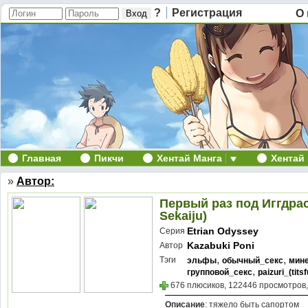
?
Регистрация
О 
Главная
Пикчи
Хентай Манга
Хентай
»
Автор:
Первый раз под Иггдрас
Sekaiju)
Etrian Odyssey
Серия
Kazabuki Poni
Автор
,
,
Тэги
эльфы
обычный_секс
мин
,
групповой_секс
paizuri_(tits
676 плюсиков, 122446 просмотров,
Описание
: тяжело быть сапортом