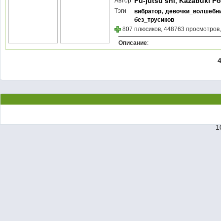
,
Fu-jutsu shi
Kazabuki Po
Автор
,
Тэги
вибратор
девочки_волшебн
без_трусиков
807 плюсиков, 448763 просмотров,
Описание
:
1