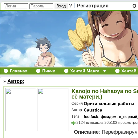
?
Регистрация
О 
Главная
Пикчи
Хентай Манга
Хентай
»
Автор:
Kanojo no Hahaoya no S
её матери.)
Оригинальные работы
Серия
Caustica
Автор
,
,
Тэги
footfuck
фемдом
в_первый
2124 плюсиков, 205102 просмотров
Описание
: Перефразируя