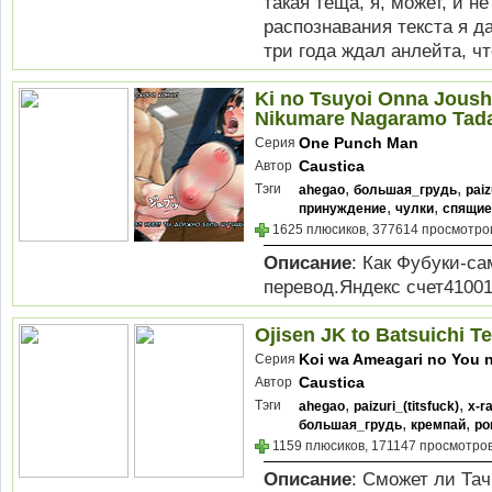
такая тёща, я, может, и н
распознавания текста я да
три года ждал анлейта, чт
Ki no Tsuyoi Onna Joush
Nikumare Nagaramo Tada
One Punch Man
Серия
Caustica
Автор
,
,
Тэги
ahegao
большая_грудь
paiz
,
,
принуждение
чулки
спящие
1625 плюсиков, 377614 просмотров
Описание
: Как Фубуки-са
перевод.Яндекс счет4100
Ojisen JK to Batsuichi 
Koi wa Ameagari no You n
Серия
Caustica
Автор
,
,
Тэги
ahegao
paizuri_(titsfuck)
x-r
,
,
большая_грудь
кремпай
ро
1159 плюсиков, 171147 просмотров
Описание
: Сможет ли Та