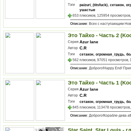
,
,
Тэги
paizuri_(titsfuck)
сетакон
ог
ушастые
653 плюсиков, 125954 просмотров,
Описание
: Всех с наступающим Но
Это Тайхо - Часть 2 (Koc
Azur lane
Серия
C.R
Автор
,
,
Тэги
сетакон
огромная_грудь
бо
562 плюсиков, 97051 просмотров, 
Описание
: Доброго!Happy End! При
Это Тайхо - Часть 1 (Koc
Azur lane
Серия
C.R
Автор
,
,
Тэги
сетакон
огромная_грудь
бо
845 плюсиков, 113478 просмотров,
Описание
: Доброго!Корабле-дева at
Star Saint, Star Louis - г