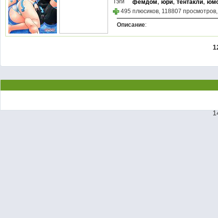
,
,
,
Тэги
фемдом
юри
тентакли
юм
495 плюсиков, 118807 просмотров,
Описание
:
1
1