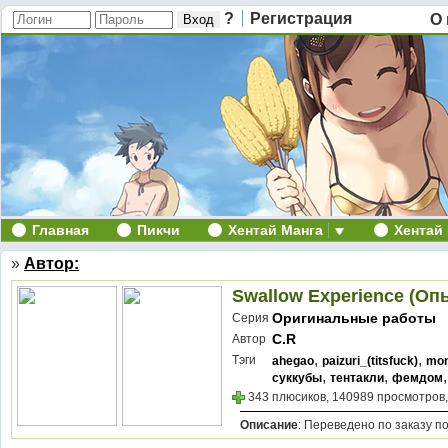
?
Регистрация
О 
Главная
Пикчи
Хентай Манга
Хентай
»
Автор:
Swallow Experience (О
Оригинальные работы
Серия
C.R
Автор
,
,
Тэги
ahegao
paizuri_(titsfuck)
mon
,
,
суккубы
тентакли
фемдом
343 плюсиков, 140989 просмотров,
Описание
: Переведено по заказу 