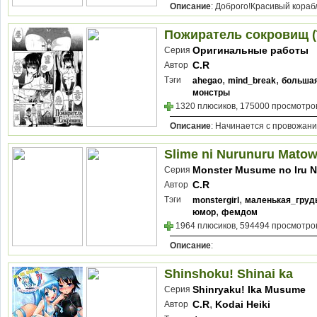
Описание
: Доброго!Красивый кораб
Пожиратель сокровищ (T
Оригинальные работы
Серия
C.R
Автор
,
,
Тэги
ahegao
mind_break
больша
монстры
1320 плюсиков, 175000 просмотров
Описание
: Начинается с провожани
Slime ni Nurunuru Matow
Monster Musume no Iru N
Серия
C.R
Автор
,
Тэги
monstergirl
маленькая_груд
,
юмор
фемдом
1964 плюсиков, 594494 просмотров
Описание
:
Shinshoku! Shinai ka
Shinryaku! Ika Musume
Серия
,
C.R
Kodai Heiki
Автор