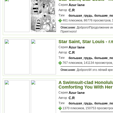
Azur lane
Серия
C.R
Автор
,
Тэги
большая_грудь
большие_по
461 плюсиков, 86776 просмотров, 
Описание
: Доброго!Продолжение и
Приятного!
Star Saint, Star Louis - г
Azur lane
Серия
C.R
Автор
,
Тэги
большая_грудь
большие_по
767 плюсиков, 141134 просмотров,
Описание
: Доброго!И это лёгкий кр
A Swimsuit-clad Honolul
Comforting You With He
Azur lane
Серия
C.R
Автор
,
Тэги
большая_грудь
большие_по
1370 плюсиков, 150753 просмотров