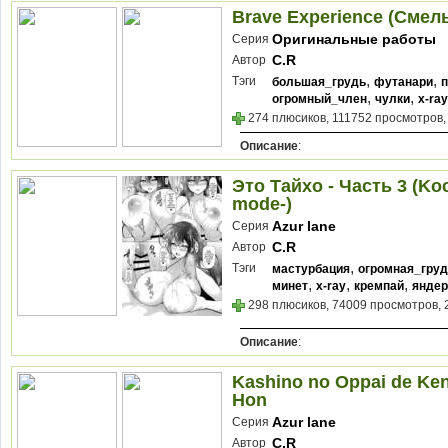
Brave Experience (Смел
Оригинальные работы
Серия
C.R
Автор
,
,
Тэги
большая_грудь
футанари
,
,
огромный_член
чулки
x-ray
274 плюсиков, 111752 просмотров,
Описание
:
Это Тайхо - Часть 3 (Ko
mode-)
Azur lane
Серия
C.R
Автор
,
Тэги
мастурбация
огромная_гру
,
,
,
минет
x-ray
кремпай
яндер
298 плюсиков, 74009 просмотров, 
Описание
:
Kashino no Oppai de Ken
Hon
Azur lane
Серия
C.R
Автор