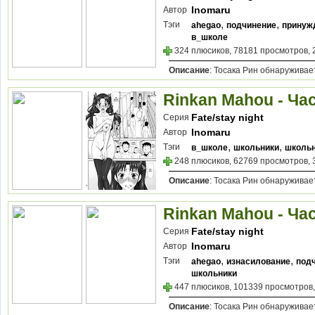
Inomaru
Автор
,
,
Тэги
ahegao
подчинение
принуж
в_школе
324 плюсиков, 78181 просмотров, 
Описание
: Тосака Рин обнаруживае
Rinkan Mahou - Час
Fate/stay night
Серия
Inomaru
Автор
,
,
Тэги
в_школе
школьники
школь
248 плюсиков, 62769 просмотров, 
Описание
: Тосака Рин обнаруживае
Rinkan Mahou - Час
Fate/stay night
Серия
Inomaru
Автор
,
,
Тэги
ahegao
изнасилование
под
школьники
447 плюсиков, 101339 просмотров,
Описание
: Тосака Рин обнаруживае