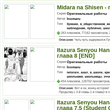
Midara na Shisen - 
Оригинальные работы
Серия
Inomaru
Автор
,
Тэги
буккаке
в_общественном_м
,
,
наблюдение
публично
шко
263 плюсиков, 77162 просмотров, 
Описание
: Чуть-чуть задержался.Г
Itazura Senyou Hana
глава 8 [END]
Оригинальные работы
Серия
Inomaru
Автор
,
,
,
Тэги
netorare
анал
в_школе
кре
,
,
школьники
школьницы
эчч
454 плюсиков, 126702 просмотров,
Описание
: Вот и он, конец истори
Продолжу с 3-й главы.1-я глава2-я г
Itazura Senyou Hana
глава 7.5 (Student 