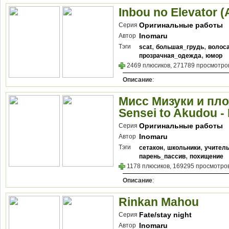
Inbou no Elevator
Оригинальные работы
Серия
Inomaru
Автор
,
,
Тэги
scat
большая_грудь
волос
,
прозрачная_одежда
юмор
2469 плюсиков, 271789 просмотров
Описание
:
Мисс Мизуки и пло
Sensei to Akudou - 
Оригинальные работы
Серия
Inomaru
Автор
,
,
Тэги
сетакон
школьники
учител
,
парень_пассив
похищение
1178 плюсиков, 169295 просмотров
Описание
:
Rinkan Mahou
Fate/stay night
Серия
Inomaru
Автор