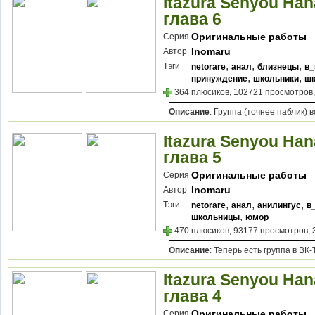
Itazura Senyou Hana
глава 6
Оригинальные работы
Серия
Inomaru
Автор
,
,
,
Тэги
netorare
анал
близнецы
в_
,
,
принуждение
школьники
ш
364 плюсиков, 102721 просмотров,
Описание
: Группа (точнее паблик) 
Itazura Senyou Hana
глава 5
Оригинальные работы
Серия
Inomaru
Автор
,
,
,
Тэги
netorare
анал
анилингус
в
,
школьницы
юмор
470 плюсиков, 93177 просмотров, 
Описание
: Теперь есть группа в ВК
Itazura Senyou Hana
глава 4
Оригинальные работы
Серия