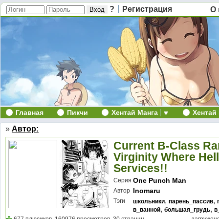
?
Регистрация
О 
Главная
Пикчи
Хентай Манга
Хентай
»
Автор:
Current B-Class Ra
Virginity Where Hel
Services!!
One Punch Man
Серия
Inomaru
Автор
,
,
Тэги
школьники
парень_пассив
,
,
в_ванной
большая_грудь
в