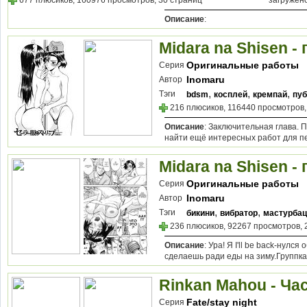
677 плюсиков, 160976 просмотров, 30 страниц
загружен
Описание
:
Midara na Shisen - 
Оригинальные работы
Серия
Inomaru
Автор
,
,
,
Тэги
bdsm
косплей
кремпай
пу
216 плюсиков, 116440 просмотров,
Описание
: Заключительная глава. 
найти ещё интересных работ для пе
Midara na Shisen - 
Оригинальные работы
Серия
Inomaru
Автор
,
,
Тэги
бикини
вибратор
мастурбац
236 плюсиков, 92267 просмотров, 
Описание
: Ура! Я I'll be back-нулс
сделаешь ради еды на зиму.Группка
Rinkan Mahou - Час
Fate/stay night
Серия