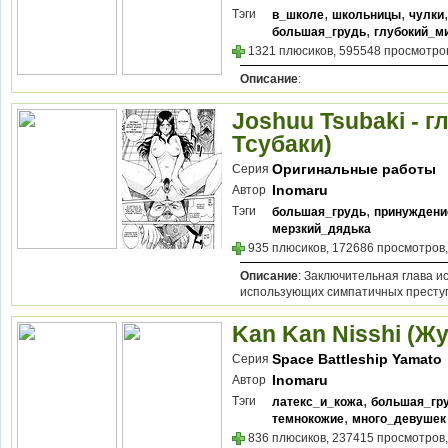
,
,
Тэги
в_школе
школьницы
чулки
,
большая_грудь
глубокий_м
1321 плюсиков, 595548 просмотров
Описание
:
Joshuu Tsubaki - г
Тсубаки)
Оригинальные работы
Серия
Inomaru
Автор
,
Тэги
большая_грудь
принуждени
мерзкий_дядька
935 плюсиков, 172686 просмотров,
Описание
: Заключительная глава и
использующих симпатичных преступн
Kan Kan Nisshi (Ж
Space Battleship Yamato
Серия
Inomaru
Автор
,
Тэги
латекс_и_кожа
большая_гр
,
темнокожие
много_девушек
836 плюсиков, 237415 просмотров,