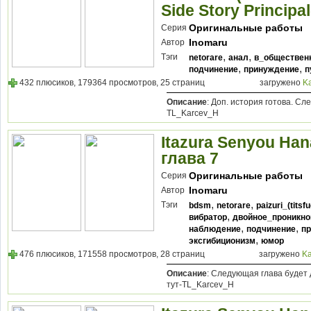
Side Story Principa
Оригинальные работы
Серия
Inomaru
Автор
,
,
Тэги
netorare
анал
в_обществен
,
,
подчинение
принуждение
п
432 плюсиков, 179364 просмотров, 25 страниц
загружено
K
Описание
: Доп. история готова. С
TL_Karcev_H
Itazura Senyou Hana
глава 7
Оригинальные работы
Серия
Inomaru
Автор
,
,
Тэги
bdsm
netorare
paizuri_(titsf
,
вибратор
двойное_проникно
,
,
наблюдение
подчинение
п
,
эксгибиционизм
юмор
476 плюсиков, 171558 просмотров, 28 страниц
загружено
Ka
Описание
: Следующая глава будет д
тут-TL_Karcev_H