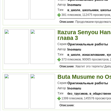
Inomaru
Автор
,
,
Тэги
в_школе
школьники
школь
381 плюсиков, 112475 просмотров,
Описание
: Продолжаем продолжать
Itazura Senyou Hana
глава 3
Оригинальные работы
Серия
Inomaru
Автор
,
,
Тэги
в_школе
изнасилование
ку
373 плюсиков, 90065 просмотров, 
Описание
: Хватит это терпеть! Даё
Buta Musume no Os
Оригинальные работы
Серия
Inomaru
Автор
,
Тэги
без_трусиков
в_общественн
1399 плюсиков, 145576 просмотров
Описание
: