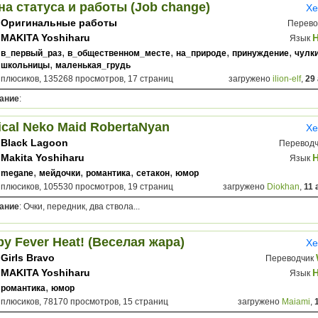
а статуса и работы (Job change)
Хе
Оригинальные работы
Перево
MAKITA Yoshiharu
Язык
,
,
,
,
в_первый_раз
в_общественном_месте
на_природе
принуждение
чулк
,
школьницы
маленькая_грудь
 плюсиков, 135268 просмотров, 17 страниц
загружено
ilion-elf
,
29
ание
:
cal Neko Maid RobertaNyan
Хе
Black Lagoon
Перевод
Makita Yoshiharu
Язык
,
,
,
,
megane
мейдочки
романтика
сетакон
юмор
 плюсиков, 105530 просмотров, 19 страниц
загружено
Diokhan
,
11 
ание
: Очки, передник, два ствола...
y Fever Heat! (Веселая жара)
Хе
Girls Bravo
Переводчик
MAKITA Yoshiharu
Язык
,
романтика
юмор
 плюсиков, 78170 просмотров, 15 страниц
загружено
Maiami
,