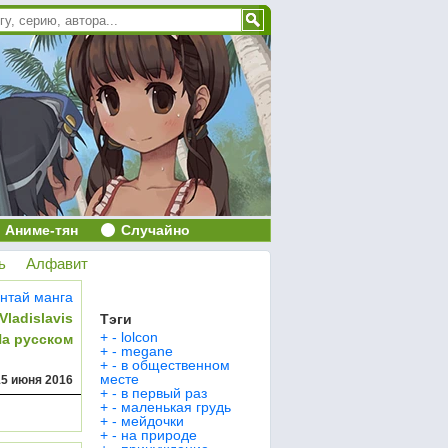
Аниме-тян
Случайно
ь
Алфавит
нтай манга
Vladislavis
Тэги
+
-
lolcon
На русском
+
-
megane
+
-
в общественном
месте
15 июня 2016
+
-
в первый раз
+
-
маленькая грудь
+
-
мейдочки
+
-
на природе