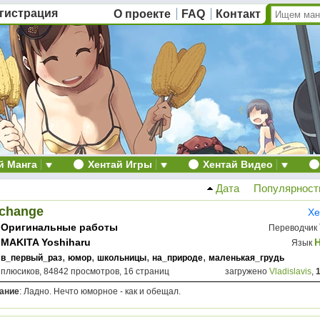
гистрация
О проекте
FAQ
Контакт
й Манга
Хентай Игры
Хентай Видео
Дата
Популярност
 change
Хе
Оригинальные работы
Переводчик
MAKITA Yoshiharu
Язык
,
,
,
,
в_первый_раз
юмор
школьницы
на_природе
маленькая_грудь
 плюсиков, 84842 просмотров, 16 страниц
загружено
Vladislavis
,
ание
: Ладно. Нечто юморное - как и обещал.