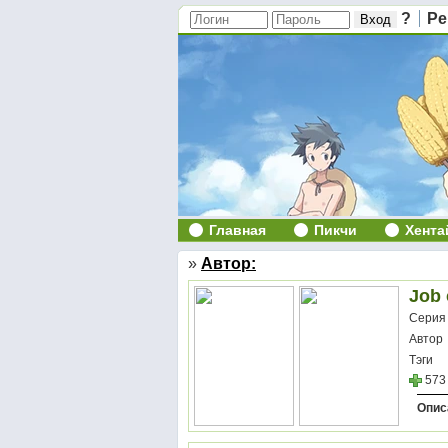
?
Ре
Главная
Пикчи
Хента
»
Автор:
Job
Серия
Автор
Тэги
573
Опис