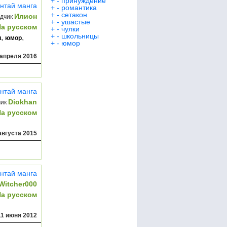
+
-
принуждение
нтай манга
+
-
романтика
+
-
сетакон
Илион
дчик
+
-
ушастые
На русском
+
-
чулки
+
-
школьницы
,
,
и
юмор
+
-
юмор
 апреля 2016
нтай манга
Diokhan
чик
На русском
августа 2015
нтай манга
Witcher000
На русском
11 июня 2012