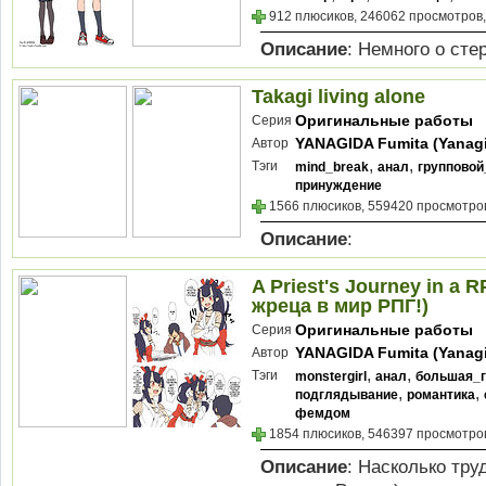
912 плюсиков, 246062 просмотров,
Описание
: Немного о сте
Takagi living alone
Оригинальные работы
Серия
YANAGIDA Fumita (Yanag
Автор
Futoshi)
,
,
Тэги
mind_break
анал
групповой
принуждение
1566 плюсиков, 559420 просмотров
Описание
:
A Priest's Journey in a
жреца в мир РПГ!)
Оригинальные работы
Серия
YANAGIDA Fumita (Yanag
Автор
Futoshi)
,
,
Тэги
monstergirl
анал
большая_
,
,
подглядывание
романтика
фемдом
1854 плюсиков, 546397 просмотров
Описание
: Насколько тру