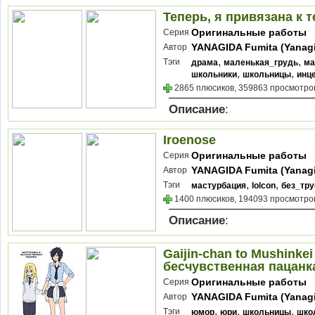
Теперь, я привязана к т
Оригинальные работы
Серия
YANAGIDA Fumita (Yanag
Автор
Futoshi)
,
,
Тэги
драма
маленькая_грудь
ма
,
,
школьники
школьницы
инц
2865 плюсиков, 359863 просмотров
Описание
:
Iroenose
Оригинальные работы
Серия
YANAGIDA Fumita (Yanag
Автор
Futoshi)
,
,
Тэги
мастурбация
lolcon
без_тру
1400 плюсиков, 194093 просмотров
Описание
:
Gaijin-chan to Mushinke
бесчувственная пацанк
Оригинальные работы
Серия
YANAGIDA Fumita (Yanag
Автор
Futoshi)
,
,
,
Тэги
юмор
юри
школьницы
шко