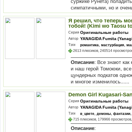
суржике Рунета) поладит
симпатичными, но и очен
Я решил, что теперь мо
тобой! (Kimi wo Taosu to
Оригинальные работы
Серия
YANAGIDA Fumita (Yanag
Автор
Futoshi)
,
,
Тэги
романтика
мастурбация
ма
2613 плюсиков, 240514 просмотров
Описание
: Все знают как
и наш герой Томоюки, все
цундерных подкатов одно
и многое изменилось......
Demon Girl Kugasari-Sa
Оригинальные работы
Серия
YANAGIDA Fumita (Yanag
Автор
Futoshi)
,
,
Тэги
в_цвете
демоны
фантазии
715 плюсиков, 179966 просмотров,
Описание
: