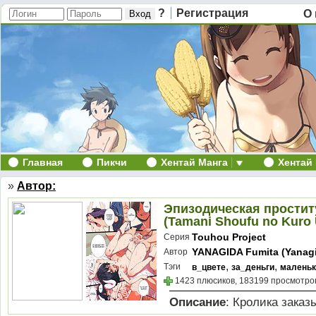
?
Регистрация
О 
Главная
Пикчи
Хентай Манга
Хентай
»
Автор:
Эпизодическая простит
(Tamani Shoufu no Kuro 
Touhou Project
Серия
YANAGIDA Fumita (Yanag
Автор
,
Futoshi)
yanagida fumita
,
,
Тэги
в_цвете
за_деньги
маленьк
1423 плюсиков, 183199 просмотров
Описание
: Кролика заказ