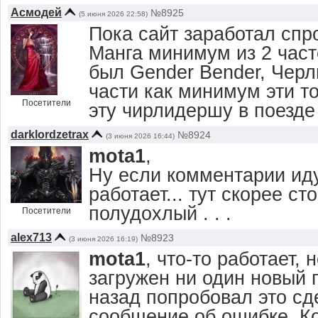
Асмодей
№8925
(5 июня 2026 22:58)
Пока сайт заработал спр
Манга минимум из 2 част
был Gender Bender, Черл
части как минимум эти т
Посетители
эту чирлидершу в поезде
darklordzetrax
№8924
(3 июня 2026 16:44)
mota1
,
Ну если комментарии иду
работает... тут скорее ст
полудохлый . . .
Посетители
alex713
№8923
(3 июня 2026 16:19)
mota1
, что-то работает,
загружен ни один новый 
назад попробовал это сд
сообщение об ошибке. К