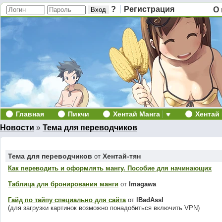
?
Регистрация
О 
Главная
Пикчи
Хентай Манга
Хентай
Новости
»
Тема для переводчиков
Тема для переводчиков
Хентай-тян
от
Как переводить и оформлять мангу. Пособие для начинающих
Таблица для бронирования манги
от
Imagawa
Гайд по тайпу специально для сайта
от
lBadAssl
(для загрузки картинок возможно понадобиться включить VPN)