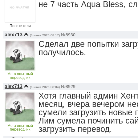
не 7 часть Aqua Bless, с
Посетители
alex713
№8930
(6 июня 2026 08:17)
Сделал две попытки загр
получилось.
Мега опытный
переводчик
alex713
№8929
(6 июня 2026 08:04)
Хотя главный админ Хент
месяц, вчера вечером не
сумели загрузить новые 
Лим сумела починить сай
Мега опытный
загрузить перевод.
переводчик