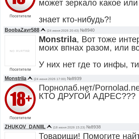
может зеркало какое или
Посетители
знает кто-нибудь?!
BoobaZavr588
№8940
(24 июня 2026 20:43)
Monstrila
, Вот тоже инте
моих впнах разом, или вс
У них нет где то инфы, т
Посетители
Monstrila
№8939
(24 июня 2026 17:00)
Порнолаб.нет/Pornolad.
КТО ДРУГОЙ АДРЕС???
Посетители
ZHUKOV_DANIIL
№8938
(18 июня 2026 15:23)
Товарищи! Помогите найт