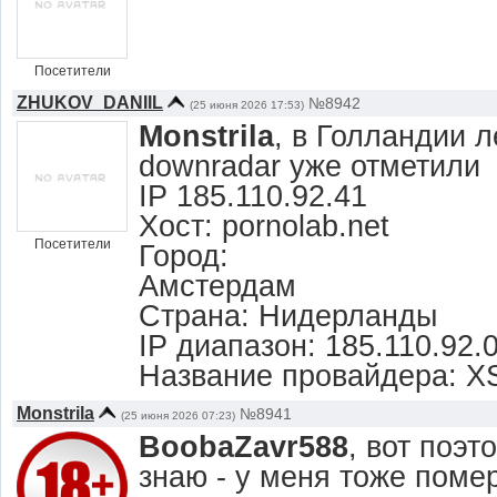
Посетители
ZHUKOV_DANIIL
№8942
(25 июня 2026 17:53)
Monstrila
, в Голландии л
downradar уже отметили
IP 185.110.92.41
Хост: pornolab.net
Посетители
Город:
Амстердам
Страна: Нидерланды
IP диапазон: 185.110.92.0
Название провайдера: X
Monstrila
№8941
(25 июня 2026 07:23)
BoobaZavr588
, вот поэт
знаю - у меня тоже помер