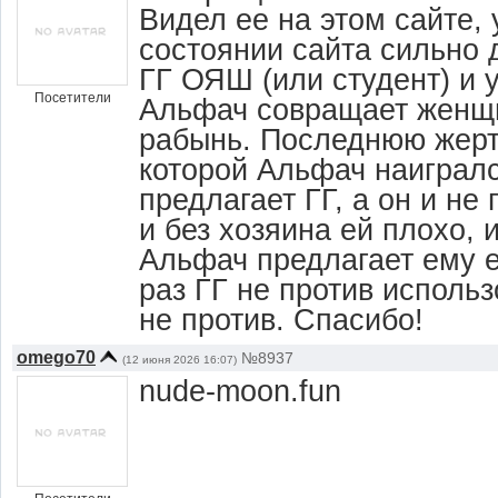
Видел ее на этом сайте,
состоянии сайта сильно 
ГГ ОЯШ (или студент) и у
Посетители
Альфач совращает женщи
рабынь. Последнюю жерт
которой Альфач наигралс
предлагает ГГ, а он и не
и без хозяина ей плохо, и
Альфач предлагает ему е
раз ГГ не против использ
не против. Спасибо!
omego70
№8937
(12 июня 2026 16:07)
nude-moon.fun