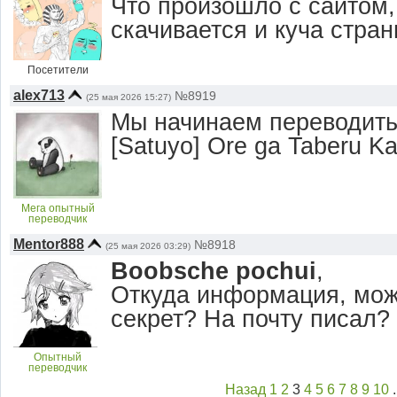
Что произошло с сайтом, 
скачивается и куча стран
Посетители
alex713
№8919
(25 мая 2026 15:27)
Мы начинаем переводит
[Satuyo] Ore ga Taberu Kar
Мега опытный
переводчик
Mentor888
№8918
(25 мая 2026 03:29)
Boobsche pochui
,
Откуда информация, мож
секрет? На почту писал?
Опытный
переводчик
Назад
1
2
3
4
5
6
7
8
9
10
.