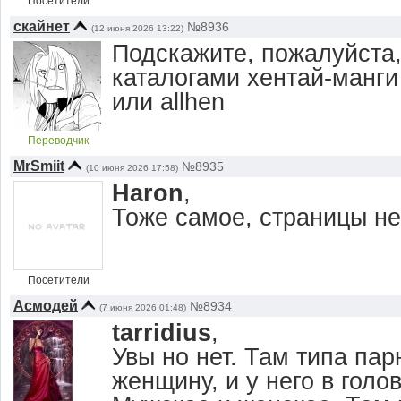
Посетители
скайнет
№8936
(12 июня 2026 13:22)
Подскажите, пожалуйста
каталогами хентай-манги 
или allhen
Переводчик
MrSmiit
№8935
(10 июня 2026 17:58)
Haron
,
Тоже самое, страницы не
Посетители
Асмодей
№8934
(7 июня 2026 01:48)
tarridius
,
Увы но нет. Там типа пар
женщину, и у него в голо