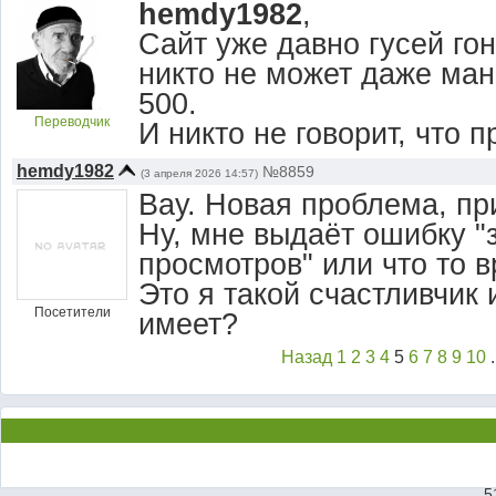
hemdy1982
,
Сайт уже давно гусей гон
никто не может даже ман
500.
Переводчик
И никто не говорит, что 
hemdy1982
№8859
(3 апреля 2026 14:57)
Вау. Новая проблема, пр
Ну, мне выдаёт ошибку "
просмотров" или что то вр
Это я такой счастливчик
Посетители
имеет?
Назад
1
2
3
4
5
6
7
8
9
10
.
5