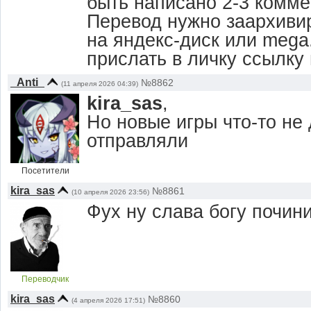
быть написано 2-3 комме
Перевод нужно заархивир
на яндекс-диск или mega
прислать в личку ссылку н
_Anti_
№8862
(11 апреля 2026 04:39)
kira_sas
,
Но новые игры что-то не
отправляли
Посетители
kira_sas
№8861
(10 апреля 2026 23:56)
Фух ну слава богу почин
Переводчик
kira_sas
№8860
(4 апреля 2026 17:51)