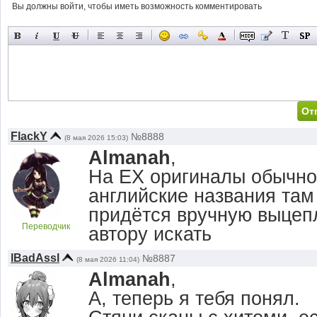
Вы должны войти, чтобы иметь возможность комментировать
FlaсkY
№8888
(8 мая 2026 15:03)
Almanah
,
На EX оригиналы обычно 
английские названия там 
придётся вручную выцеп
Переводчик
автору искать
lBadAssl
№8887
(8 мая 2026 11:04)
Almanah
,
А, теперь я тебя понял.