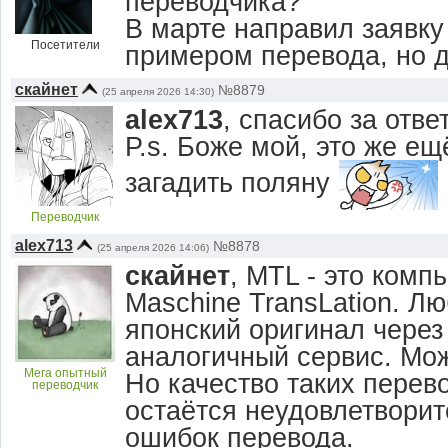
переводчика?
В марте направил заявку
Посетители
примером перевода, но д
скайнет
№8879
(25 апреля 2026 14:30)
alex713
, спасибо за ответ
P.s. Боже мой, это же ещ
загадить поляну
Переводчик
alex713
№8878
(25 апреля 2026 14:06)
скайнет
, MTL - это комп
Maschine TransLation. Л
японский оригинал через 
аналогичный сервис. Мож
Мега опытный
Но качество таких перев
переводчик
остаётся неудовлетвори
ошибок перевода.