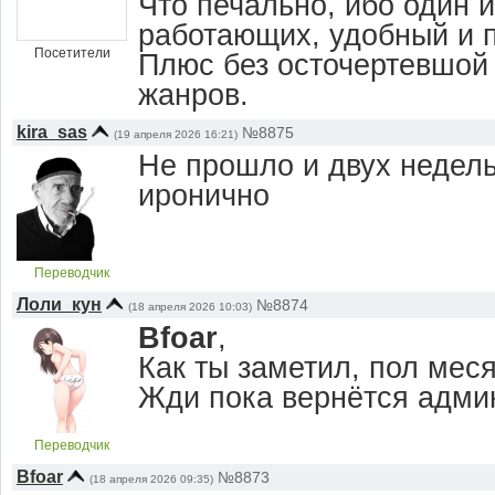
Что печально, ибо один 
работающих, удобный и п
Посетители
Плюс без осточертевшой
жанров.
kira_sas
№8875
(19 апреля 2026 16:21)
Не прошло и двух недель 
иронично
Переводчик
Лоли_кун
№8874
(18 апреля 2026 10:03)
Bfoar
,
Как ты заметил, пол меся
Жди пока вернётся адми
Переводчик
Bfoar
№8873
(18 апреля 2026 09:35)