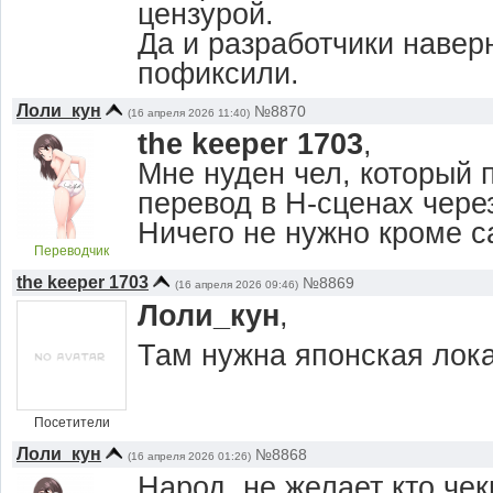
цензурой.
Да и разработчики наверн
пофиксили.
Лоли_кун
№8870
(16 апреля 2026 11:40)
the keeper 1703
,
Мне нуден чел, который 
перевод в Н-сценах чере
Ничего не нужно кроме с
Переводчик
the keeper 1703
№8869
(16 апреля 2026 09:46)
Лоли_кун
,
Там нужна японская лок
Посетители
Лоли_кун
№8868
(16 апреля 2026 01:26)
Народ, не желает кто чек