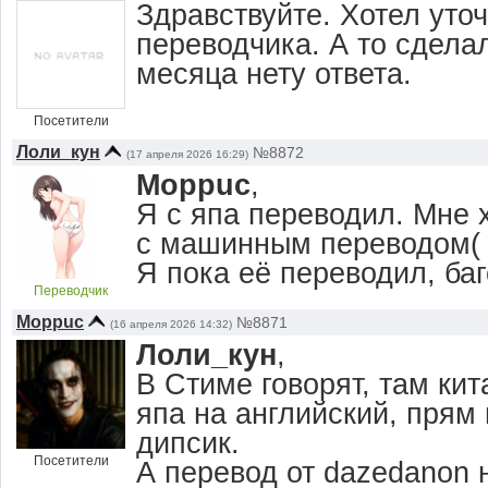
Здравствуйте. Хотел уточ
переводчика. А то сделал
месяца нету ответа.
Посетители
Лоли_кун
№8872
(17 апреля 2026 16:29)
Moppuc
,
Я с япа переводил. Мне
с машинным переводом(
Я пока её переводил, ба
Переводчик
Moppuc
№8871
(16 апреля 2026 14:32)
Лоли_кун
,
В Стиме говорят, там ки
япа на английский, прям
дипсик.
Посетители
А перевод от dazedanon н