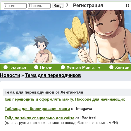
?
Регистрация
О 
Главная
Пикчи
Хентай Манга
Хентай
Новости
»
Тема для переводчиков
Тема для переводчиков
Хентай-тян
от
Как переводить и оформлять мангу. Пособие для начинающих
Таблица для бронирования манги
от
Imagawa
Гайд по тайпу специально для сайта
от
lBadAssl
(для загрузки картинок возможно понадобиться включить VPN)