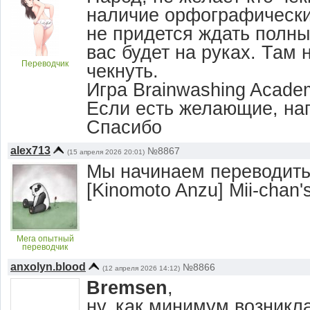
наличие орфографически
не придется ждать полный
вас будет на руках. Там 
Переводчик
чекнуть.
Игра Brainwashing Academ
Если есть желающие, нап
Спасибо
alex713
№8867
(15 апреля 2026 20:01)
Мы начинаем переводит
[Kinomoto Anzu] Mii-chan's
Мега опытный
переводчик
anxolyn.blood
№8866
(12 апреля 2026 14:12)
Bremsen
,
ну, как минимум возникл