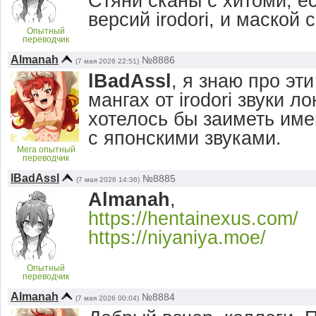
Стяни сканы с хитоми, е
версий irodori, и маской
Опытный
переводчик
Almanah
№8886
(7 мая 2026 22:51)
lBadAssl
, я знаю про эти
мангах от irodori звуки 
хотелось бы заиметь им
с японскими звуками.
Мега опытный
переводчик
lBadAssl
№8885
(7 мая 2026 14:36)
Almanah
,
https://hentainexus.com/
https://niyaniya.moe/
Опытный
переводчик
Almanah
№8884
(7 мая 2026 00:04)