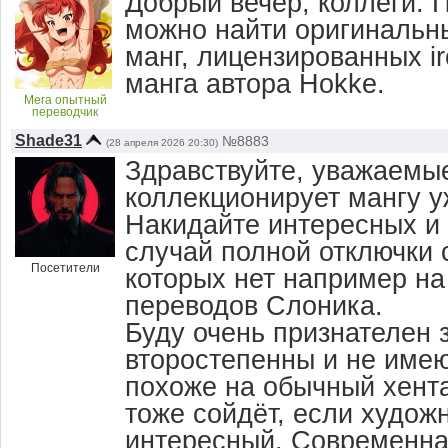
Добрый вечер, коллеги. 
можно найти оригинальн
манг, лицензированных ir
манга автора Hokke.
Мега опытный
переводчик
Shade31
№8883
(28 апреля 2026 20:30)
Здравствуйте, уважаемые
коллекционирует мангу у
Накидайте интересных и
случай полной отключки 
Посетители
которых нет например на
переводов Слоника.
Буду очень признателен
второстепенны и не имеют
похоже на обычный хента
тоже сойдёт, если худож
интересный. Современная