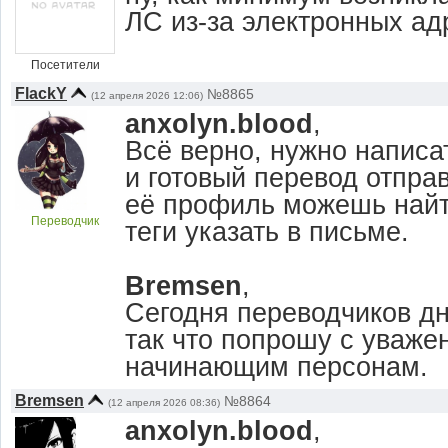
ЛС из-за электронных ад
Посетители
FlaсkY
№8865
(12 апреля 2026 12:06)
anxolyn.blood
,
Всё верно, нужно напис
и готовый перевод отпра
её профиль можешь найт
Переводчик
теги указать в письме.
Bremsen
,
Сегодня переводчиков д
так что попрошу с уваже
начинающим персонам.
Bremsen
№8864
(12 апреля 2026 08:36)
anxolyn.blood
,