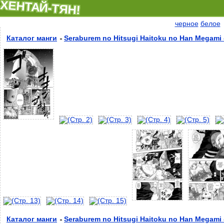
ХЕНТАЙ-ТЯН!
черное
белое
Каталог манги
Seraburem no Hitsugi Haitoku no Han Megami 
Каталог манги
Seraburem no Hitsugi Haitoku no Han Megami 