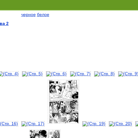
черное
белое
ва 2