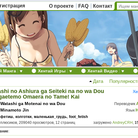
гистрация
О проекте
FAQ
Контакт
й Манга
Хентай Игры
Хентай Видео
Дата
Популярност
shi no Ashiura ga Seiteki na no wa Dou
Хе
gaetemo Omaera no Tame! Kai
Watashi ga Motenai no wa Dou
Переводчик
Kangaete mo Omaera ga Warui!
Minamoto Jin
Язык
,
,
,
фетиш
колготки
маленькая_грудь
foot_fetish
 плюсиков, 209040 просмотров, 12 страниц
загружено
AndreyCRH
,
1
ание
: