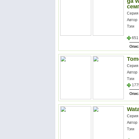
ga W
семп
Серия
Автор
Тэги
651
Опис
Tom
Серия
Автор
Тэги
177
Опис
Wata
Серия
Автор
Тэги