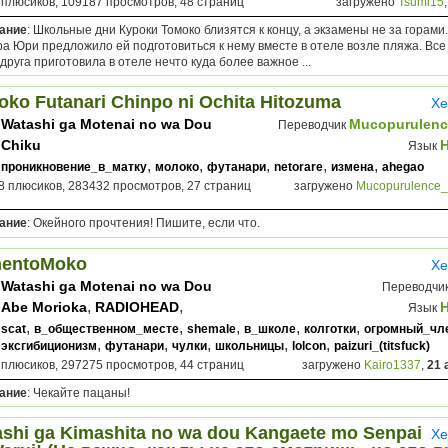
 плюсиков, 109187 просмотров, 48 страниц
загружено
Tsumi15
ание
: Школьные дни Куроки Томоко близятся к концу, а экзамены не за горами.
а Юри предложило ей подготовиться к нему вместе в отеле возле пляжа. Все 
друга приготовила в отеле нечто куда более важное ...
ko Futanari Chinpo ni Ochita Hitozuma
Хе
Watashi ga Motenai no wa Dou
Mucopurulenc
Переводчик
Kangaete mo Omaera ga Warui!
Chiku
Язык
,
,
,
,
,
проникновение_в_матку
молоко
футанари
netorare
измена
ahegao
8 плюсиков, 283432 просмотров, 27 страниц
загружено
Mucopurulence
ание
: Окейного прочтения! Пишите, если что.
entoMoko
Хе
Watashi ga Motenai no wa Dou
Переводчи
Kangaete mo Omaera ga Warui!
,
,
Abe Morioka
RADIOHEAD
Язык
tsunamushi
,
,
,
,
,
scat
в_общественном_месте
shemale
в_школе
колготки
огромный_чл
,
,
,
,
,
эксгибиционизм
футанари
чулки
школьницы
lolcon
paizuri_(titsfuck)
 плюсиков, 297275 просмотров, 44 страниц
загружено
Kairo1337
,
21 
ание
: Чекайте пацаны!
shi ga Kimashita no wa dou Kangaete mo Senpai
Хе