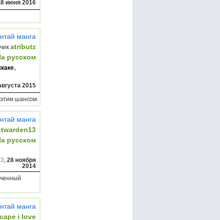
18 июня 2016
нтай манга
atributz
чик
На русском
,
ккаке
августа 2015
 этим шансом.
нтай манга
htwarden13
На русском
13
,
28 ноября
2014
еченный
нтай манга
cape i love