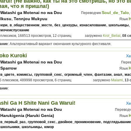
arui! (Не важно, как ты на это смотришь, но это 
ая, что я пришла!)
Watashi ga Motenai no wa Dou
Soul_de_Talo
Переводчик
,
Kangaete mo Omaera ga Warui!
,
Ikusu
Tennjou Mukyuu
Язык
,
,
,
,
,
юри
в_общественном_месте
без_цензуры
изнасилование
школьницы
мочеиспускание
 плюсиков, 168513 просмотров, 12 страниц
загружено
Krol_Belial
,
08 с
ание
: Альтернативный вариант окончания культурного фестиваля.
oko Kuroki
Хе
Watashi ga Motenai no wa Dou
Пере
Kangaete mo Omaera ga Warui!
Sparrow
Язык
,
,
,
,
,
,
в_цвете
комиксы
групповой_секс
огромный_член
фантазии
анал
мас
5 плюсиков, 489998 просмотров, 6 страниц
загружено
Maiami
,
13 
ание
:
shi Ga H Shite Nani Ga Warui!
Хе
Watashi ga Motenai no wa Dou
Перевод
Kangaete mo Omaera ga Warui!
Harukigenia (Haruki Genia)
Язык
,
,
,
в_первый_раз
групповой_секс
двойное_проникновение
подглядывание
,
,
школьники
школьницы
юмор