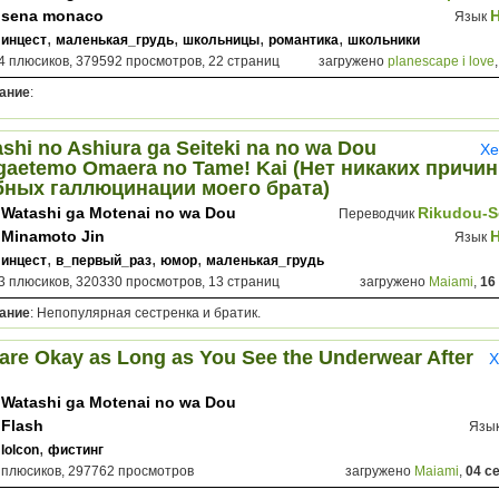
Kangaete mo Omaera ga Warui!
sena monaco
Язык
,
,
,
,
инцест
маленькая_грудь
школьницы
романтика
школьники
4 плюсиков, 379592 просмотров, 22 страниц
загружено
planescape i love
ание
:
shi no Ashiura ga Seiteki na no wa Dou
Хе
aetemo Omaera no Tame! Kai (Нет никаких причин
бных галлюцинации моего брата)
Watashi ga Motenai no wa Dou
Rikudou-S
Переводчик
Kangaete mo Omaera ga Warui!
Minamoto Jin
Язык
,
,
,
инцест
в_первый_раз
юмор
маленькая_грудь
3 плюсиков, 320330 просмотров, 13 страниц
загружено
Maiami
,
16
ание
: Непопулярная сестренка и братик.
are Okay as Long as You See the Underwear After
Х
Watashi ga Motenai no wa Dou
Kangaete mo Omaera ga Warui!
Flash
Язы
,
lolcon
фистинг
 плюсиков, 297762 просмотров
загружено
Maiami
,
04 с