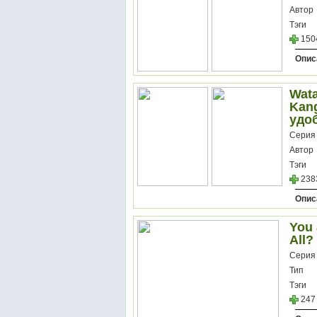
Автор
Тэги
150
Опис
Wata
Kang
удо
Серия
Автор
Тэги
238
Опис
You 
All?
Серия
Тип
Тэги
247