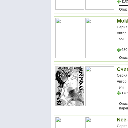
110
Опис
Mok
Серия
Автор
Тэги
680
Опис
Счит
Серия
Автор
Тэги
178
Опис
парен
Nee-
Серия