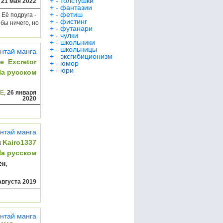
+
-
толстушки
,
21 мая 2022
+
-
фантазии
+
-
фетиш
 Её подруга -
+
-
фистинг
бы ничего, но
+
-
футанари
+
-
чулки
+
-
школьники
+
-
школьницы
нтай манга
+
-
эксгибиционизм
e_Excretor
+
-
юмор
+
-
юри
На русском
_E
,
26 января
2020
нтай манга
Kairo1337
к
На русском
,
ен
августа 2019
нтай манга