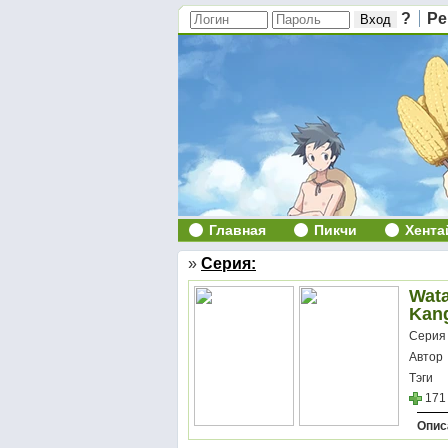
?
Ре
Главная
Пикчи
Хента
»
Серия:
Wata
Kan
Серия
Автор
Тэги
171
Опис