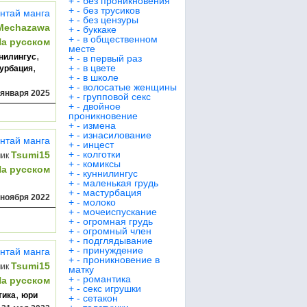
+
-
без проникновения
+
-
без трусиков
нтай манга
+
-
без цензуры
Mechazawa
+
-
буккаке
+
-
в общественном
На русском
месте
,
нилингус
+
-
в первый раз
,
+
-
в цвете
урбация
+
-
в школе
+
-
волосатые женщины
 января 2025
+
-
групповой секс
+
-
двойное
проникновение
+
-
измена
+
-
изнасилование
нтай манга
+
-
инцест
+
-
колготки
Tsumi15
чик
+
-
комиксы
На русском
+
-
куннилингус
+
-
маленькая грудь
+
-
мастурбация
 ноября 2022
+
-
молоко
+
-
мочеиспускание
+
-
огромная грудь
+
-
огромный член
+
-
подглядывание
+
-
принуждение
нтай манга
+
-
проникновение в
Tsumi15
чик
матку
+
-
романтика
На русском
+
-
секс игрушки
,
тика
юри
+
-
сетакон