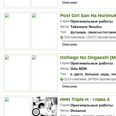
Описание
:
Post Girl San Ha Hurimu
Оригинальные работы
Серия
Takemura Sesshu
Автор
,
Тэги
футанари
сверхъестествен
516 плюсиков, 125372 просмотров,
Описание
:
Oshiego No Ongaeshi (
Оригинальные работы
Серия
Oda NON
Автор
,
,
Тэги
в_цвете
большая_грудь
me
2213 плюсиков, 297054 просмотров
Описание
:
HHH Triple H - глава 4
Оригинальные работы
Серия
Distance
Автор
,
,