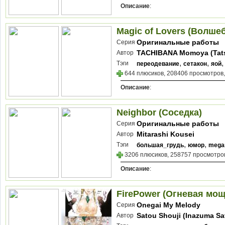
Описание
:
Magic of Lovers (Волше
Оригинальные работы
Серия
TACHIBANA Momoya (Tat
Автор
Momoya)
,
,
Тэги
переодевание
сетакон
яой
644 плюсиков, 208406 просмотров,
Описание
:
Neighbor (Соседка)
Оригинальные работы
Серия
Mitarashi Kousei
Автор
,
,
Тэги
большая_грудь
юмор
mega
3206 плюсиков, 258757 просмотров
Описание
:
FirePower (Огневая мощ
Onegai My Melody
Серия
Satou Shouji (Inazuma Sa
Автор