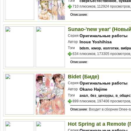
,
Тэги
сверхъестественное
буккак
710 плюсиков, 112924 просмотров,
Описание
:
Sunao-'new year' (Новы
Оригинальные работы
Серия
Inoue Yoshihisa
Автор
,
,
,
Тэги
bdsm
юмор
колготки
вибра
634 плюсиков, 173305 просмотров,
Описание
:
Bidet (Биде)
Оригинальные работы
Серия
Okano Hajime
Автор
,
,
Тэги
анал
без_цензуры
в_общес
899 плюсиков, 197406 просмотров,
Описание
: Входит в сборник Onee-sa
Hot Spring at a Remote 
Оригинальные работы
Серия