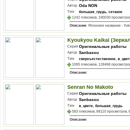
Oda NON
Автор
,
Тэги
большая_грудь
сетакон
1242 плюсиков, 190030 просмотров
Описание
: Японское название - Yuk
Kyoukyou Kaikai (Зерка
Оригинальные работы
Серия
Sanbasou
Автор
,
Тэги
сверхъестественное
в_цвет
1095 плюсиков, 128468 просмотров
Описание
:
Senran No Makoto
Оригинальные работы
Серия
Sanbasou
Автор
,
Тэги
в_цвете
большая_грудь
583 плюсиков, 88110 просмотров, 
Описание
: