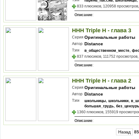
Тэги
парень_пассив
школьницы
833 плюсиков, 120958 просмотров,
Описание
:
HHH Triple H - глава 3
Оригинальные работы
Серия
Distance
Автор
,
Тэги
в_общественном_месте
фес
837 плюсиков, 111752 просмотров,
Описание
:
HHH Triple H - глава 2
Оригинальные работы
Серия
Distance
Автор
,
,
Тэги
школьницы
школьники
в_ш
,
большая_грудь
без_цензур
1360 плюсиков, 155919 просмотров
Описание
:
Назад
85