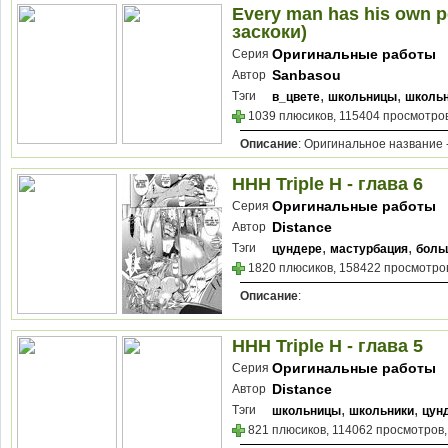
Every man has his own pe
заскоки)
Оригинальные работы
Серия
Sanbasou
Автор
,
,
Тэги
в_цвете
школьницы
школь
1039 плюсиков, 115404 просмотров
Описание
: Оригинальное название 
HHH Triple H - глава 6
Оригинальные работы
Серия
Distance
Автор
,
,
Тэги
цундере
мастурбация
боль
1820 плюсиков, 158422 просмотров
Описание
:
HHH Triple H - глава 5
Оригинальные работы
Серия
Distance
Автор
,
,
Тэги
школьницы
школьники
цун
821 плюсиков, 114062 просмотров,