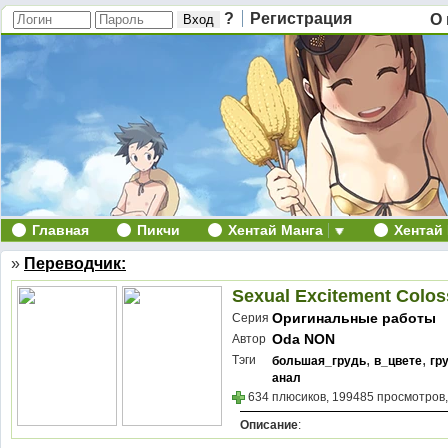
?
Регистрация
О 
Главная
Пикчи
Хентай Манга
Хентай
»
Переводчик:
Sexual Excitement Colo
Оригинальные работы
Серия
Oda NON
Автор
,
,
Тэги
большая_грудь
в_цвете
гр
анал
634 плюсиков, 199485 просмотров,
Описание
: