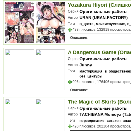
Yozakura Hiyori (Слишк
Оригинальные работы
Серия
URAN (URAN-FACTORY)
Автор
,
,
Тэги
в_цвете
мочеиспускание
в
438 плюсиков, 132918 просмотров,
Описание
:
A Dangerous Game (Опа
Оригинальные работы
Серия
Junny
Автор
,
Тэги
мастурбация
в_общественн
без_цензуры
996 плюсиков, 176406 просмотров,
Описание
:
The Magic of Skirts (Во
Оригинальные работы
Серия
TACHIBANA Momoya (Tat
Автор
Momoya)
,
,
Тэги
переодевание
сетакон
ана
420 плюсиков, 202104 просмотров,