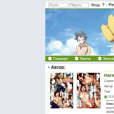
?
Ре
Главная
Пикчи
Хента
»
Автор:
Hare
Серия
Автор
Тэги
213
Опис
ноут
ЗНАКО