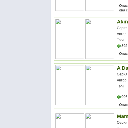
Опис
она с
Akin
Серия
Автор
Тэги
395
Опис
A D
Серия
Автор
Тэги
996
Опис
Mama
Серия