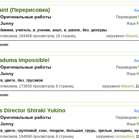
int (Перерисовка)
Хе
Оригинальные работы
Переводчик
Junny
Язык
,
,
,
,
бикини
учитель_и_ученик
анал
в_школе
без_цензуры
 плюсиков, 184468 просмотров, 16 страниц
загружено
Maiami
ание
:
aduma Impossible!
Хе
Оригинальные работы
Переводчик
Junny
Язык
,
в_цвете
без_трусиков
 плюсиков, 173650 просмотров, 6 страниц
загружено
Maiami
,
2
ание
:
s Director Shiraki Yukino
Хе
Оригинальные работы
Переводчик
Junny
Язык
,
,
,
,
,
в_цвете
групповой_секс
megane
большая_грудь
зрелые_женщины
чу
 плюсиков, 194990 просмотров, 8 страниц
загружено
smokedron
,
1