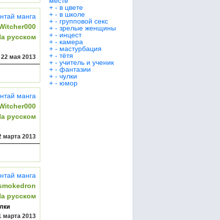
месте
+
-
в цвете
+
-
в школе
нтай манга
+
-
групповой секс
Witcher000
+
-
зрелые женщины
+
-
инцест
На русском
+
-
камера
+
-
мастурбация
+
-
тётя
,
22 мая 2013
+
-
учитель и ученик
+
-
фантазии
+
-
чулки
+
-
юмор
нтай манга
Witcher000
На русском
2 марта 2013
нтай манга
smokedron
На русском
лки
1 марта 2013