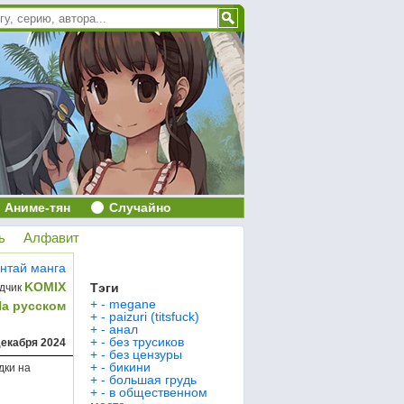
Аниме-тян
Случайно
ь
Алфавит
нтай манга
KOMIX
Тэги
дчик
+
-
megane
На русском
+
-
paizuri (titsfuck)
+
-
анал
+
-
без трусиков
декабря 2024
+
-
без цензуры
+
-
бикини
дки на
+
-
большая грудь
+
-
в общественном