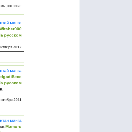
рмы, которые
нтай манга
Witcher000
На русском
ентября 2012
нтай манга
elgadiSexe
На русском
,
и
ентября 2011
нтай манга
Mamoru
чик