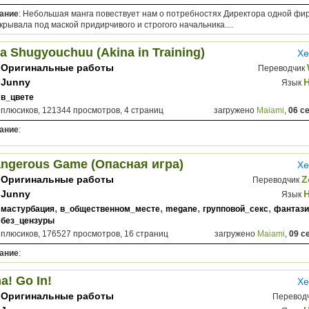
ание
: Небольшая манга повествует нам о потребностях Директора одной фи
крывала под маской придирчивого и строгого начальника....
a Shugyouchuu (Akina in Training)
Хе
Оригинальные работы
Переводчик
Junny
Язык
в_цвете
 плюсиков, 121344 просмотров, 4 страниц
загружено
Maiami
,
06 с
ание
:
angerous Game (Опасная игра)
Хе
Оригинальные работы
Z
Переводчик
Junny
Язык
,
,
,
,
мастурбация
в_общественном_месте
megane
групповой_секс
фантази
без_цензуры
 плюсиков, 176527 просмотров, 16 страниц
загружено
Maiami
,
09 с
ание
:
! Go In!
Хе
Оригинальные работы
Перевод