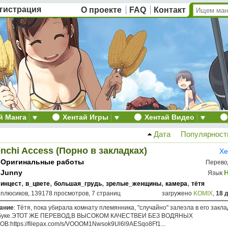
гистрация
О проекте
FAQ
Контакт
й Манга
Хентай Игры
Хентай Видео
Дата
Популярност
nchi Access (Порно в закладках)
Хе
Оригинальные работы
Перево
Junny
Язык
,
,
,
,
,
инцест
в_цвете
большая_грудь
зрелые_женщины
камера
тётя
 плюсиков, 139178 просмотров, 7 страниц
загружено
KOMIX
,
18 
ание
: Тётя, пока убирала комнату племянника, "случайно" залезла в его закла
буке.ЭТОТ ЖЕ ПЕРЕВОД,В ВЫСОКОМ КАЧЕСТВЕИ БЕЗ ВОДЯНЫХ
В:https://filepax.com/s/VOOOM1Nwsok9Ul6l9AESqo8Ff1...