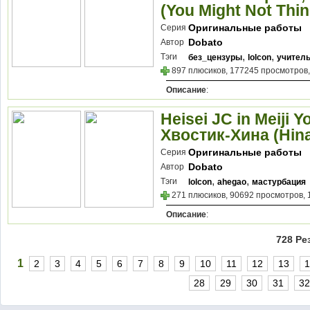
(You Might Not Thin
Оригинальные работы
Серия
Dobato
Автор
,
,
Тэги
без_цензуры
lolcon
учител
897 плюсиков, 177245 просмотров,
Описание
:
Heisei JC in Meiji Y
Хвостик-Хина (Hina
Оригинальные работы
Серия
Dobato
Автор
,
,
Тэги
lolcon
ahegao
мастурбация
271 плюсиков, 90692 просмотров, 
Описание
:
728 Ре
1
2
3
4
5
6
7
8
9
10
11
12
13
1
28
29
30
31
32