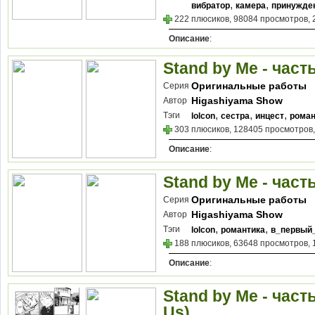
,
,
вибратор
камера
принужде
222 плюсиков, 98084 просмотров, 
Описание
:
Stand by Me - часть
Оригинальные работы
Серия
Higashiyama Show
Автор
,
,
,
Тэги
lolcon
сестра
инцест
роман
303 плюсиков, 128405 просмотров,
Описание
:
Stand by Me - част
Оригинальные работы
Серия
Higashiyama Show
Автор
,
,
Тэги
lolcon
романтика
в_первый
188 плюсиков, 63648 просмотров, 
Описание
:
Stand by Me - часть
Us)