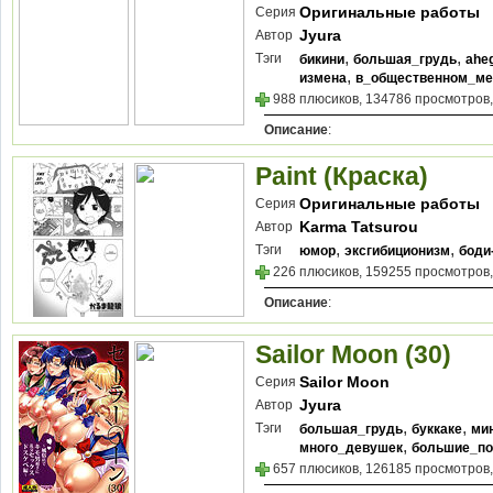
Оригинальные работы
Серия
Jyura
Автор
,
,
Тэги
бикини
большая_грудь
ahe
,
измена
в_общественном_ме
988 плюсиков, 134786 просмотров,
Описание
:
Paint (Краска)
Оригинальные работы
Серия
Karma Tatsurou
Автор
,
,
Тэги
юмор
эксгибиционизм
боди
226 плюсиков, 159255 просмотров,
Описание
:
Sailor Moon (30)
Sailor Moon
Серия
Jyura
Автор
,
,
Тэги
большая_грудь
буккаке
ми
,
много_девушек
большие_по
657 плюсиков, 126185 просмотров,