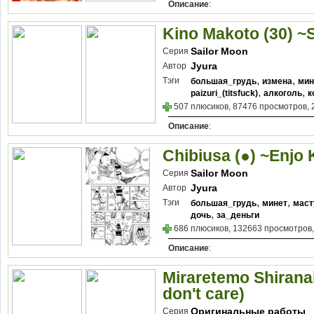
Описание
:
Kino Makoto (30) 
Sailor Moon
Серия
Jyura
Автор
,
,
Тэги
большая_грудь
измена
мин
,
,
paizuri_(titsfuck)
алкоголь
к
507 плюсиков, 87476 просмотров, 
Описание
:
Chibiusa (●) ~Enjo
Sailor Moon
Серия
Jyura
Автор
,
,
Тэги
большая_грудь
минет
маст
,
дочь
за_деньги
686 плюсиков, 132663 просмотров,
Описание
:
Miraretemo Shiranai
don't care)
Оригинальные работы
Серия