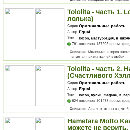
Tololita - часть 1. 
лолька)
Оригинальные работы
Серия
Equal
Автор
,
,
Тэги
lolcon
мастурбация
в_школ
791 плюсиков, 137203 просмотров,
Описание
: Маленькая оторва постоя
пытается признаться ей в любви.
Tololita - часть 2.
(Счастливого Хэл
Оригинальные работы
Серия
Equal
Автор
,
,
,
Тэги
lolcon
чулки
megane
в_пер
624 плюсиков, 101478 просмотров,
Описание
: А на что готовы вы, что
Hametara Motto Kaw
можете не верить,