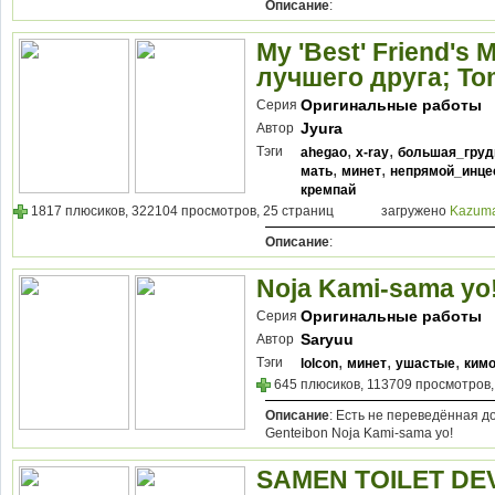
Описание
:
My 'Best' Friend's
лучшего друга; To
Оригинальные работы
Серия
Jyura
Автор
,
,
Тэги
ahegao
x-ray
большая_груд
,
,
мать
минет
непрямой_инце
кремпай
1817 плюсиков, 322104 просмотров, 25 страниц
загружено
Kazum
Описание
:
Noja Kami-sama yo
Оригинальные работы
Серия
Saryuu
Автор
,
,
,
Тэги
lolcon
минет
ушастые
ким
645 плюсиков, 113709 просмотров,
Описание
: Есть не переведённая до
Genteibon Noja Kami-sama yo!
SAMEN TOILET DE