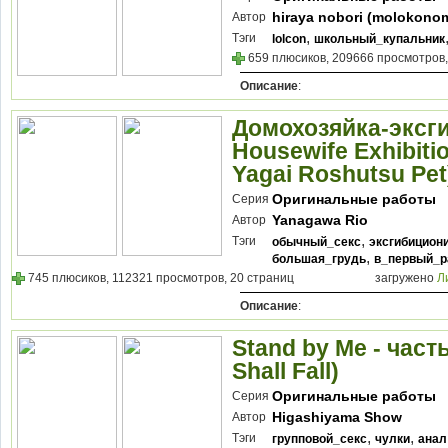
hiraya nobori (molokonom
Автор
,
Тэги
lolcon
школьный_купальник
659 плюсиков, 209666 просмотров,
Описание
:
Домохозяйка-эксг
Housewife Exhibitio
Yagai Roshutsu Pet
Оригинальные работы
Серия
Yanagawa Rio
Автор
,
Тэги
обычный_секс
эксгибицион
,
большая_грудь
в_первый_р
745 плюсиков, 112321 просмотров, 20 страниц
загружено
Л
Описание
:
Stand by Me - часть 
Shall Fall)
Оригинальные работы
Серия
Higashiyama Show
Автор
,
,
Тэги
групповой_секс
чулки
анал