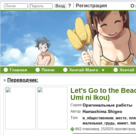
?
Регистрация
О 
Главная
Пикчи
Хентай Манга
Хентай
»
Переводчик:
Let's Go to the Be
Umi ni Ikou)
Оригинальные работы
Серия
Hamashima Shigeo
Автор
,
Тэги
в_общественном_месте
пл
,
,
маленькая_грудь
минет
lol
862 плюсиков, 152025 просмотров,