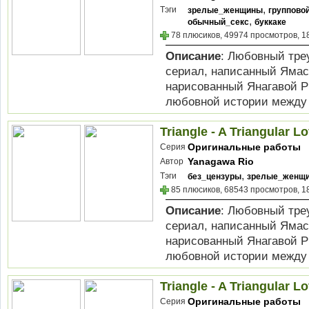
,
Тэги
зрелые_женщины
группово
,
обычный_секс
буккаке
78 плюсиков, 49974 просмотров, 1
Описание
: Любовный треуг
сериал, написанный Ямас
нарисованный Янагавой Р
любовной истории между А
Triangle - A Triangular Lo
Оригинальные работы
Серия
Yanagawa Rio
Автор
,
Тэги
без_цензуры
зрелые_женщ
85 плюсиков, 68543 просмотров, 1
Описание
: Любовный треуг
сериал, написанный Ямас
нарисованный Янагавой Р
любовной истории между А
Triangle - A Triangular Lo
Оригинальные работы
Серия