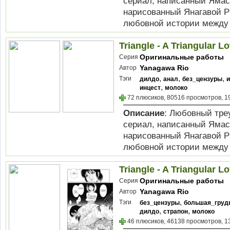
сериал, написанный Ямас
нарисованный Янагавой Р
любовной истории между А
Triangle - A Triangular Lo
Оригинальные работы
Серия
Yanagawa Rio
Автор
,
,
,
Тэги
дилдо
анал
без_цензуры
и
,
инцест
молоко
72 плюсиков, 80516 просмотров, 1
Описание
: Любовный треуг
сериал, написанный Ямас
нарисованный Янагавой Р
любовной истории между А
Triangle - A Triangular Lo
Оригинальные работы
Серия
Yanagawa Rio
Автор
,
Тэги
без_цензуры
большая_груд
,
,
дилдо
страпон
молоко
46 плюсиков, 46138 просмотров, 1