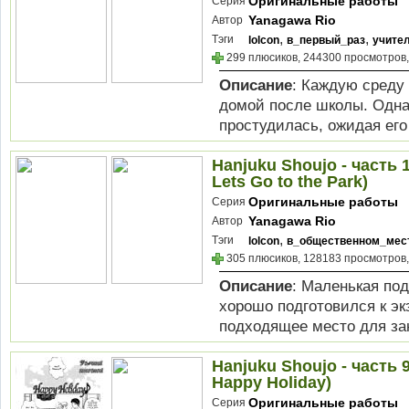
Оригинальные работы
Серия
Yanagawa Rio
Автор
,
,
Тэги
lolcon
в_первый_раз
учите
299 плюсиков, 244300 просмотров,
Описание
: Каждую среду
домой после школы. Одна
простудилась, ожидая его 
Hanjuku Shoujo - часть 
Lets Go to the Park)
Оригинальные работы
Серия
Yanagawa Rio
Автор
,
Тэги
lolcon
в_общественном_мес
305 плюсиков, 128183 просмотров,
Описание
: Маленькая под
хорошо подготовился к э
подходящее место для зан
Hanjuku Shoujo - часть 
Happy Holiday)
Оригинальные работы
Серия