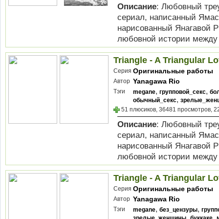
Описание
: Любовный треуг
сериал, написанный Ямас
нарисованный Янагавой Р
любовной истории между А
Triangle - A Triangular Lo
Оригинальные работы
Серия
Yanagawa Rio
Автор
,
,
Тэги
megane
групповой_секс
бо
,
обычный_секс
зрелые_жен
51 плюсиков, 36481 просмотров, 2
Описание
: Любовный треуг
сериал, написанный Ямас
нарисованный Янагавой Р
любовной истории между А
Triangle - A Triangular Lo
Оригинальные работы
Серия
Yanagawa Rio
Автор
,
,
Тэги
megane
без_цензуры
групп
,
,
зрелые_женщины
буккаке