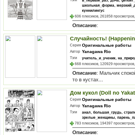
Тэги
в_первый_раз
дочь
gender
,
школьная_форма
мерзкий_
куннилингус
606 плюсиков, 261858 просмотров,
Описание
:
Случайность! (Happenin
Оригинальные работы
Серия
Yanagawa Rio
Автор
,
Тэги
учитель_и_ученик
на_приро
668 плюсиков, 120929 просмотров,
Описание
: Мальчик споко
то в кустах...
Дом кукол (Doll no Yakat
Оригинальные работы
Серия
Yanagawa Rio
Автор
,
,
Тэги
анал
большая_грудь
страп
,
зрелые_женщины
парень_п
783 плюсиков, 194397 просмотров,
Описание
: