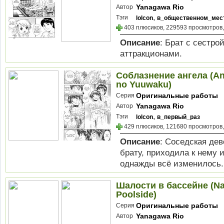
Yanagawa Rio
Автор
,
Тэги
lolcon
в_общественном_мес
403 плюсиков, 229593 просмотров,
Описание
: Брат с сестро
аттракционами.
Соблазнение ангела (An 
no Yuuwaku)
Оригинальные работы
Серия
Yanagawa Rio
Автор
,
Тэги
lolcon
в_первый_раз
429 плюсиков, 121680 просмотров,
Описание
: Соседская дев
брату, приходила к нему 
однажды всё изменилось.Из 
Шалости в бассейне (Nau
Poolside)
Оригинальные работы
Серия
Yanagawa Rio
Автор