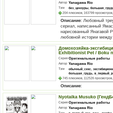
Yanagawa Rio
Автор
,
Тэги
без_цензуры
большая_груд
204 плюсиков, 163799 просмотров,
Описание
: Любовный треуг
сериал, написанный Ямас
нарисованный Янагавой Р
любовной истории между А
Домохозяйка-эксгибици
Exhibitionist Pet / Boku
Оригинальные работы
Серия
Yanagawa Rio
Автор
,
Тэги
обычный_секс
эксгибицион
,
большая_грудь
в_первый_р
745 плюсиков, 112526 просмотров,
Описание
:
Nyotaika Musuko (ГендБ
Оригинальные работы
Серия
Yanagawa Rio
Автор
,
,