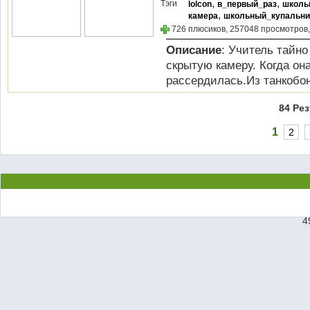
,
,
Тэги
lolcon
в_первый_раз
школь
,
камера
школьный_купальни
726 плюсиков, 257048 просмотров,
Описание
: Учитель тайно
скрытую камеру. Когда он
рассердилась.Из танкобона "
84 Ре
1
2
4