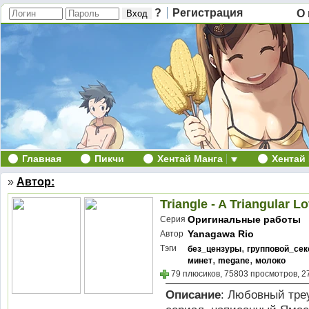
?
Регистрация
О 
Главная
Пикчи
Хентай Манга
Хентай
»
Автор:
Triangle - A Triangular Lo
Оригинальные работы
Серия
Yanagawa Rio
Автор
,
Тэги
без_цензуры
групповой_сек
,
,
минет
megane
молоко
79 плюсиков, 75803 просмотров, 2
Описание
: Любовный треуг