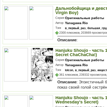
Дальнобойщица и девств
Virgin Boy)
Оригинальные работы
Серия
Yanagawa Rio
Автор
,
Тэги
в_первый_раз
большая_гру
2300 плюсиков, 203669 просмотров
Описание
:
Hanjuku Shoujo - часть 1
Secret ChaChaCha!)
Оригинальные работы
Серия
Yanagawa Rio
Автор
,
,
Тэги
lolcon
в_первый_раз
инцес
361 плюсиков, 239332 просмотров,
Описание
: Эгоистичный б
показ своей голой сестрён
Hanjuku Shoujo - часть 
Wednesday's Secret)