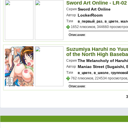
Sword Art Online - LR-02
Sword Art Online
Серия
LockerRoom
Автор
,
,
Тэги
в_первый_раз
в_цвете
мал
1652 плюсиков, 344660 просмотров
Описание
:
Suzumiya Haruhi no Yuuu
of the North High Baseba
The Melancholy of Haruh
Серия
Maniac Street (Sugaishi, 
Автор
Oono)
,
,
Тэги
в_цвете
в_школе
группово
762 плюсиков, 224534 просмотров,
Описание
: