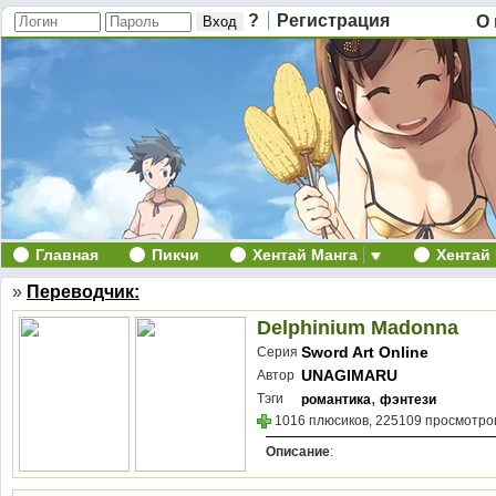
?
Регистрация
О 
Главная
Пикчи
Хентай Манга
Хентай
»
Переводчик:
Delphinium Madonna
Sword Art Online
Серия
UNAGIMARU
Автор
,
Тэги
романтика
фэнтези
1016 плюсиков, 225109 просмотров
Описание
: