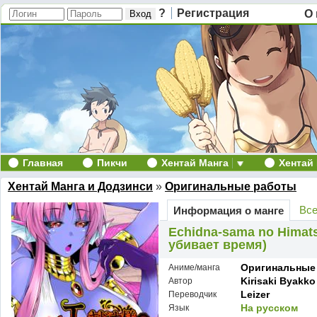
?
Регистрация
О 
Главная
Пикчи
Хентай Манга
Хентай
Хентай Манга и Додзинси
»
Оригинальные работы
Все
Информация о манге
Echidna-sama no Himats
убивает время)
Оригинальные
Аниме/манга
Kirisaki Byakko
Автор
Leizer
Переводчик
На русском
Язык