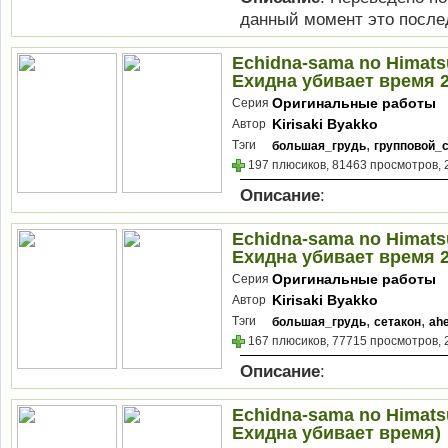
данный момент это после
Echidna-sama no Himatsu
Ехидна убивает время 2
Оригинальные работы
Серия
Kirisaki Byakko
Автор
,
Тэги
большая_грудь
групповой_
197 плюсиков, 81463 просмотров, 
Описание
:
Echidna-sama no Himatsu
Ехидна убивает время 2
Оригинальные работы
Серия
Kirisaki Byakko
Автор
,
,
Тэги
большая_грудь
сетакон
ah
167 плюсиков, 77715 просмотров, 
Описание
:
Echidna-sama no Himatsu
Ехидна убивает время)