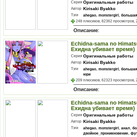
Оригинальные работы
Серия
Kirisaki Byakko
Автор
,
,
Тэги
ahegao
monstergirl
большая
248 плюсиков, 82362 просмотров, 
Описание
:
Echidna-sama no Himatsu
Ехидна убивает время)
Оригинальные работы
Серия
Kirisaki Byakko
Автор
,
,
Тэги
ahegao
monstergirl
большая
юри
209 плюсиков, 62323 просмотров, 
Описание
:
Echidna-sama no Himatsu
Ехидна убивает время)
Оригинальные работы
Серия
Kirisaki Byakko
Автор
,
,
,
Тэги
ahegao
monstergirl
анал
бо
,
двойное_проникновение
фу