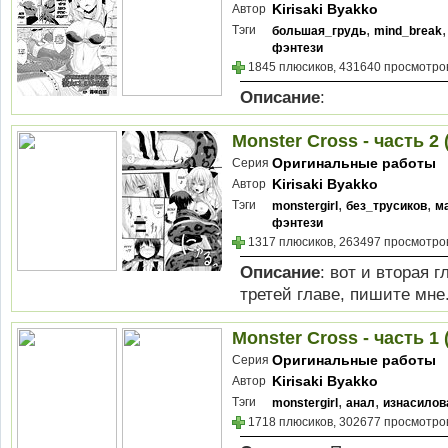
Kirisaki Byakko
Автор
,
Тэги
большая_грудь
mind_break
фэнтези
1845 плюсиков, 431640 просмотров
Описание
:
Monster Cross - часть 2
Оригинальные работы
Серия
Kirisaki Byakko
Автор
,
,
Тэги
monstergirl
без_трусиков
м
фэнтези
1317 плюсиков, 263497 просмотров
Описание
: вот и вторая г
третей главе, пишите мне.
Monster Cross - часть 1
Оригинальные работы
Серия
Kirisaki Byakko
Автор
,
,
Тэги
monstergirl
анал
изнасилов
1718 плюсиков, 302677 просмотров