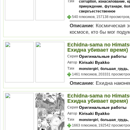
,
,
Тэги
corruption
изнасилование
к
,
,
принуждение
футанари
бо
сверхъестественное
540 плюсиков, 157138 просмотров,
Описание
: Космическая 
космосе, кто бы мог поду
Echidna-sama no Himatsu
Ехидна убивает время)
Оригинальные работы
Серия
Kirisaki Byakko
Автор
,
,
Тэги
monstergirl
большая_грудь
1461 плюсиков, 203331 просмотров
Описание
: Ехидна наконе
Echidna-sama no Himatsu
Ехидна убивает время)
Оригинальные работы
Серия
Kirisaki Byakko
Автор
,
,
Тэги
monstergirl
большая_грудь
1663 плюсиков, 192542 просмотров