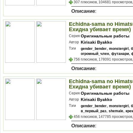
307 плюсиков, 104681 просмотров,
Описание
:
Echidna-sama no Himatsu
Ехидна убивает время)
Оригинальные работы
Серия
Kirisaki Byakko
Автор
,
,
Тэги
gender_bender
monstergirl
,
,
огромный_член
футанари
756 плюсиков, 178091 просмотров,
Описание
:
Echidna-sama no Himatsu
Ехидна убивает время)
Оригинальные работы
Серия
Kirisaki Byakko
Автор
,
,
Тэги
gender_bender
monstergirl
,
,
в_первый_раз
shemale
кре
456 плюсиков, 147785 просмотров,
Описание
: