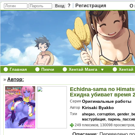
?
Регистрация
О 
Главная
Пикчи
Хентай Манга
Хентай
»
Автор:
Echidna-sama no Himatsu
Ехидна убивает время 2
Оригинальные работы
Серия
Kirisaki Byakko
Автор
,
,
Тэги
ahegao
corruption
gender_b
,
мастурбация
парень_пасси
249 плюсиков, 130098 просмотров,
Описание
: Переведено по