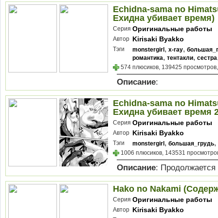
Echidna-sama no Himatsu
Ехидна убивает время)
Оригинальные работы
Серия
Kirisaki Byakko
Автор
,
,
Тэги
monstergirl
x-ray
большая_
,
,
романтика
тентакли
сестра
574 плюсиков, 139425 просмотров,
Описание
:
Echidna-sama no Himatsu
Ехидна убивает время 2
Оригинальные работы
Серия
Kirisaki Byakko
Автор
,
,
Тэги
monstergirl
большая_грудь
1006 плюсиков, 143531 просмотров
Описание
: Продолжается
Hako no Nakami (Содер
Оригинальные работы
Серия
Kirisaki Byakko
Автор