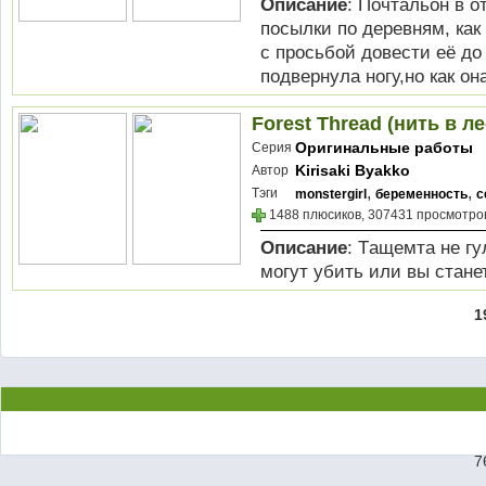
Описание
: Почтальон в 
посылки по деревням, как
с просьбой довести её до
подвернула ногу,но как он
Forest Thread (нить в ле
Оригинальные работы
Серия
Kirisaki Byakko
Автор
,
,
Тэги
monstergirl
беременность
с
1488 плюсиков, 307431 просмотров
Описание
: Tащемта не гу
могут убить или вы стан
1
7