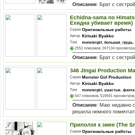
Описание
: Брат с сестр
Echidna-sama no Himatsu
Ехидна убивает время)
Оригинальные работы
Серия
Kirisaki Byakko
Автор
,
,
Тэги
monstergirl
большая_грудь
2551 плюсиков, 267134 просмотров
Описание
: Брат с сестро
346 Jingai Production M
Monster Girl Production
Серия
Kirisaki Byakko
Автор
,
,
Тэги
monstergirl
ушастые
фанта
547 плюсиков, 519591 просмотров,
Описание
: Маю недавно с
решила немного помечтать
Приползя к змее (The Sn
Оригинальные работы
Серия