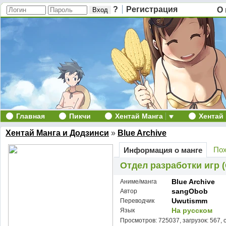
?
Регистрация
О 
Главная
Пикчи
Хентай Манга
Хентай
Хентай Манга и Додзинси
»
Blue Archive
Пох
Информация о манге
Отдел разработки игр 
Blue Archive
Аниме/манга
sangObob
Автор
Uwutismm
Переводчик
На русском
Язык
Просмотров: 725037, загрузок: 567, 